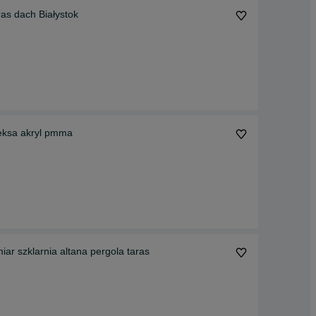
as dach Białystok
leksa akryl pmma
r szklarnia altana pergola taras