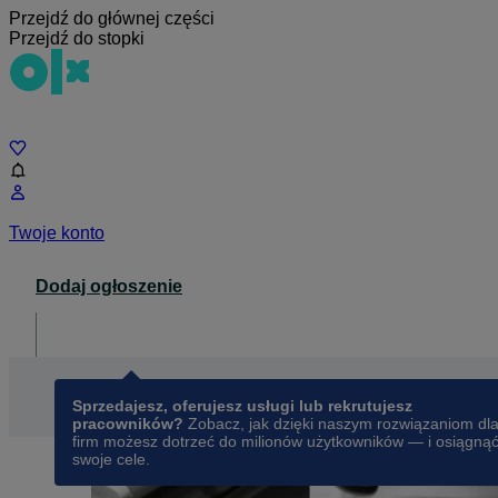
Przejdź do głównej części
Przejdź do stopki
Czat
Twoje konto
Dodaj ogłoszenie
Dla biznesu
opens in a new tab
Sprzedajesz, oferujesz usługi lub rekrutujesz
pracowników?
Zobacz, jak dzięki naszym rozwiązaniom dl
firm możesz dotrzeć do milionów użytkowników — i osiągną
swoje cele.