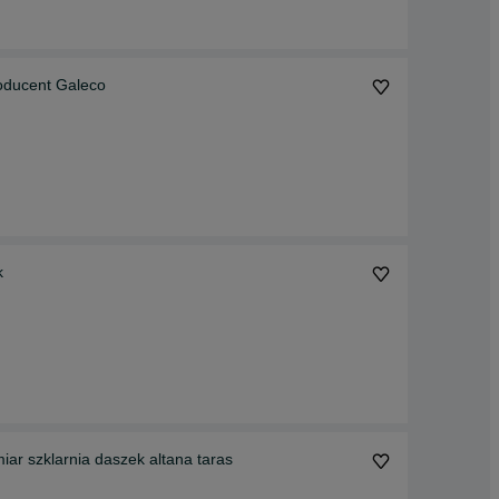
ducent Galeco
k
r szklarnia daszek altana taras